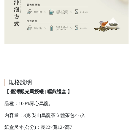
規格說明
【 臺灣觀光局授權 | 喔熊禮盒 】
品種：100%青心烏龍。
內容量：3克 梨山烏龍茶立體茶包× 6入
紙盒尺寸(公分)：長22×寬12×高7