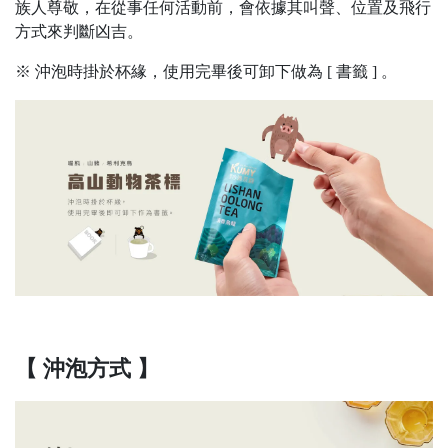
族人尊敬，在從事任何活動前，會依據其叫聲、位置及飛行
方式來判斷凶吉。
※ 沖泡時掛於杯緣，使用完畢後可卸下做為 [ 書籤 ] 。
【 沖泡方式 】