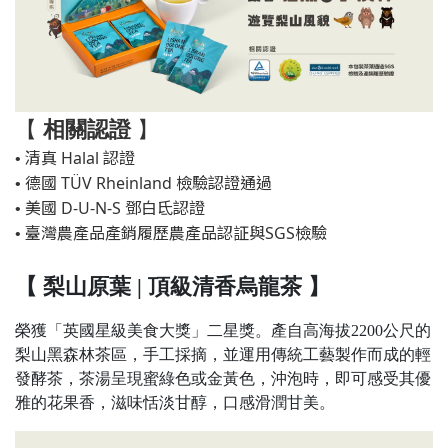
【
相關認證
】
清真 Halal 認證
•
德國 TÜV Rheinland 檢驗認證通過
•
美國 D-U-N-S 鄧白氐認證
•
臺灣農產品產銷履歷農產品認証與SGS檢驗
•
【 梨山原葉 | 頂級清香烏龍茶 】
榮獲「英國星級美食大獎」二星獎。產自高海拔2200公尺的
梨山黑森林茶區，手工採摘，並運用傳統工藝製作而成的輕
發酵茶，茶湯呈現蜜綠色或金黃色，沖泡時，即可感受其優
雅的花果香，滋味恬淡甘醇，口感滑潤甘美。