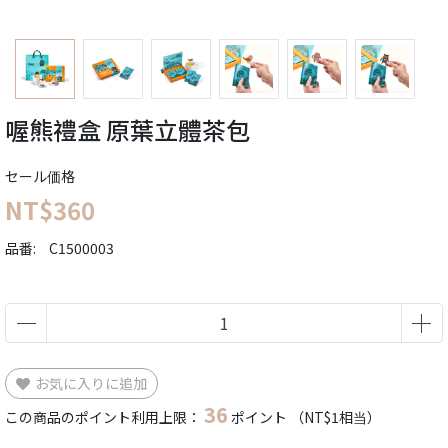
喔熊禮盒 原葉立體茶包
セール価格
NT$360
品番:
C1500003
お気に入りに追加
36
この商品のポイント利用上限：
ポイント （
NT$1
相当）