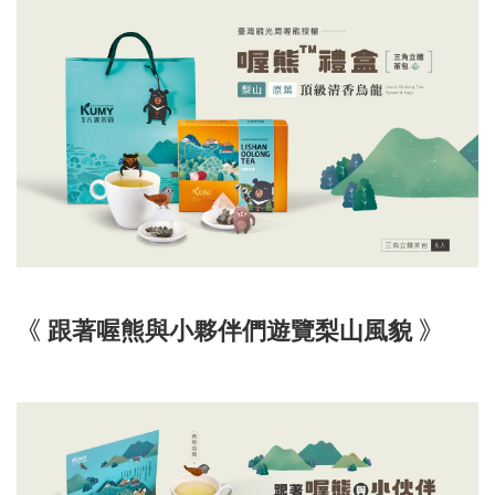
《
》
跟著喔熊與小夥伴們遊覽梨山風貌