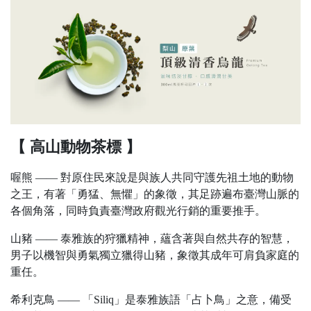
【 高山動物茶標 】
喔熊 —— 對原住民來說是與族人共同守護先祖土地的動物
之王，有著「勇猛、無懼」的象徵，其足跡遍布臺灣山脈的
各個角落，同時負責臺灣政府觀光行銷的重要推手。
山豬 —— 泰雅族的狩獵精神，蘊含著與自然共存的智慧，
男子以機智與勇氣獨立獵得山豬，象徵其成年可肩負家庭的
重任。
希利克鳥 —— 「Siliq」是泰雅族語「占卜鳥」之意，備受