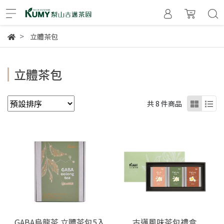
立體茶包
立體茶包
共 8 件商品
GABA烏龍茶 立體茶包5入
古邁風味茶包禮盒