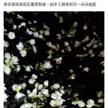
將茶葉與茉莉反覆窨製後，純手工將茉莉花一朵朵挑起