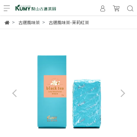
古邁風味茶
古邁風味茶-茉莉紅茶