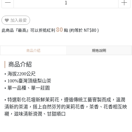
加入最愛
80
此商品『最高』可以折抵紅利
點 (約等於
NT$80
)
商品介紹
規格說明
商品介紹
• 海拔2200公尺
• 100%臺灣頂級梨山茶
• 單一品種、單一莊園
• 特選彰化花壇新鮮茉莉花，遵循傳統工藝窨製而成，溫潤
清新的茶湯，搭上自然芬芳的茉莉花香，茶香、花香相互映
襯，滋味清新滑潤、甘甜順口