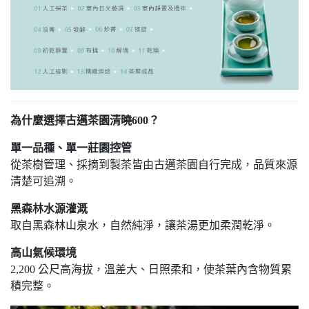
為什麼選擇古邁茶園清曉600？
單一品種、單一莊園控管
從茶樹管理、採摘到製茶皆由古邁茶園自行完成，品質來源
清楚可追溯。
黑森林水源灌溉
取自黑森林山泉水，自然純淨，讓茶湯更加柔潤乾淨。
高山氣候環境
2,200 公尺高海拔，溫差大、日照柔和，使茶葉內含物質累
積完整。