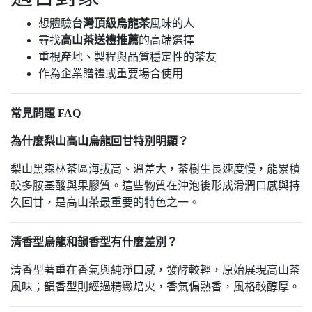
想體驗
台灣頂級烏龍茶
風味的人
尋找
高山茶送禮推薦
的高端選擇
重視產地、製程與品質穩定性的茶友
作為企業贈禮或重要場合使用
常見問題 FAQ
為什麼梨山高山烏龍回甘特別明顯？
梨山黑森林茶區海拔高、溫差大，茶樹生長速度慢，能累積
較多胺基酸與果膠質。這些物質在沖泡後形成滑潤口感與持
久回甘，是高山茶最重要的特色之一。
清香型烏龍和韻香型有什麼差別？
清香型著重在香氣與純淨口感，發酵較輕，原始展現高山茶
風味；韻香型則經過精緻焙火，香氣偏熟香，風格較醇厚。