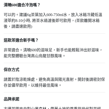
清曉600適合冷泡嗎？
可以的。建議6g茶葉加入600-750ml水，放入冰箱冷藏低溫
浸萃約8-10小時, 將茶水過濾後即可飲用，(茶飲離開冰箱
後，請盡速飲用)
這款茶適合新手嗎？
非常適合。清曉600的滋味足，新手也能輕鬆沖出好滋味，
能完整體驗台灣高山烏龍甘醇風味。
保存方式
請置於陰涼乾燥處，避免高溫與陽光直射。開封後請密封保
存並儘早飲用，以維持最佳風味。
品牌承諾
古邁茶園來自梨山黑森林，帶著土地的尊重與世代製茶經