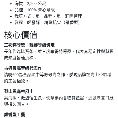
海拔：2,200 公尺
品種：100% 青心烏龍
栽培方式：單一品種・單一莊園管理
製程：輕發酵 × 精緻焙火（韻香型）
核心價值
三次特等獎｜競賽等級肯定
長年作為比賽茶，並三度奪得特等獎，代表其穩定性與製程
成熟度皆達頂標。
古邁最高等級代表作
清曉600為全品項中等級最高之作，體現品牌在高山茶領域
的工藝極致。
梨山黑森林風土
高海拔、低溫慢生長，使茶葉內含物質豐富，造就厚實口感
與持久回甘。
韻香型工藝