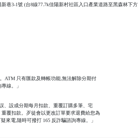
3-1號 (台8線77.7k佳陽新村社區入口產業道路至黑森林下方
。ATM 只有匯款及轉帳功能,無法解除分期付
詢專線。」
有誤、設成分期每月扣款、重覆訂購多筆、宅
、重覆扣款。歹徒會以更改訂單要求退費給您為
疑來電,隨時可撥打 165 反詐騙諮詢專線。」