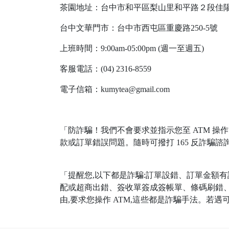
茶園地址：台中市和平區梨山里和平路２段佳陽新巷
台中文華門市：台中市西屯區重慶路250-5號
上班時間：9:00am-05:00pm (週一至週五)
客服電話：(04) 2316-8559
電子信箱：kumytea@gmail.com
「防詐騙！我們不會要求並指示您至 ATM 操作
款或訂單錯誤問題。隨時可撥打 165 反詐騙諮
「提醒您,以下都是詐騙:訂單設錯、訂單金額
配或超商出錯、簽收單簽成簽帳單、條碼刷錯
由,要求您操作 ATM,這些都是詐騙手法。若遇可