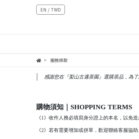
EN
/
TWD
服務條款
感謝您在『梨山古邁茶園』選購茶品，為了
購物須知｜SHOPPING TERMS
《1》收件人務必填寫身分證上的本名，以免
《2》若有需要增加或併單，歡迎聯絡客服協