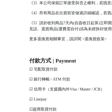
《3》本公司保留訂單接受與否之權利，若因意
《4》所有商品在出貨前皆做過詳細確認，若
《5》請於收到商品7天內(自簽收日起算)立
見諒。退貨商品(運費需自付)須為未經拆封使
更多退換貨相關事宜，請詳閱 <退換貨政策>
付款方式 | Payment
☑ 宅配取貨付款
☑ 銀行轉帳 / ATM 付款
☑ 信用卡（支援國內外Visa / Master / JCB）
☑ Linepay
☑超商取貨付款