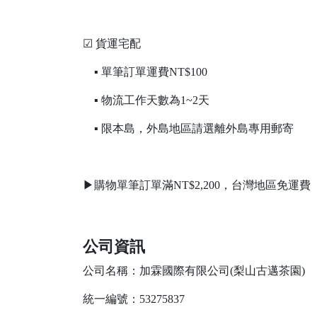
☑ 貨運宅配
▪ 單筆訂單運費NT$100
▪ 物流工作天數為1~2天
▪ 限本島，外島地區請選離外島專用郵寄
▶購物單筆訂單滿NT$2,200，台灣地區免運費
公司資訊
公司名稱：加霖國際有限公司(梨山古邁茶園)
統一編號：53275837