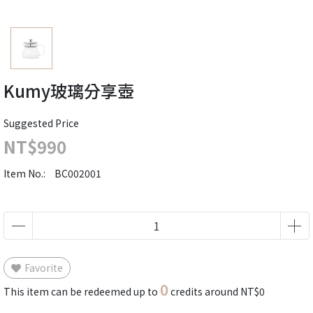
Kumy玻璃分享壺
Suggested Price
NT$990
Item No.:
BC002001
Favorite
0
This item can be redeemed up to
credits around
NT$0